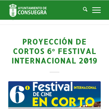
Noticias
Usted está aquí:
Inicio
/
Noticias
/
Áreas Municipales
/
Cultura
/
Actividades culturales y educativas
/
Proyección de cortos 6º Festival Internacional 2019
PROYECCIÓN DE
CORTOS 6º FESTIVAL
INTERNACIONAL 2019