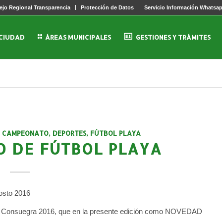
jo Regional Transparencia
Protección de Datos
Servicio Información Whatsa
 CIUDAD
ÁREAS MUNICIPALES
GESTIONES Y TRÁMITES
CAMPEONATO
,
DEPORTES
,
FÚTBOL PLAYA
O DE FÚTBOL PLAYA
osto 2016
ya Consuegra 2016, que en la presente edición como NOVEDAD