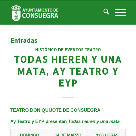
Listado de la etiqueta: mata
Usted está aquí:
Inicio
/
Noticias
/
mata
Entradas
HISTÓRICO DE EVENTOS TEATRO
TODAS HIEREN Y UNA
MATA, AY TEATRO Y
EYP
TEATRO DON QUIJOTE DE CONSUEGRA
Ay Teatro y EYP
presentan
Todas hieren y una mata
DOMINGO
14 DE MARZO
19:00 HORAS