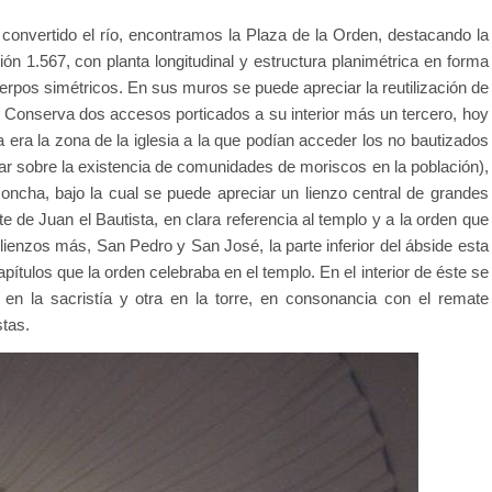
 convertido el río, encontramos la Plaza de la Orden, destacando la
ión 1.567, con planta longitudinal y estructura planimétrica en forma
uerpos simétricos. En sus muros se puede apreciar la reutilización de
s. Conserva dos accesos porticados a su interior más un tercero, hoy
a era la zona de la iglesia a la que podían acceder los no bautizados
sar sobre la existencia de comunidades de moriscos en la población),
ncha, bajo la cual se puede apreciar un lienzo central de grandes
e de Juan el Bautista, en clara referencia al templo y a la orden que
lienzos más, San Pedro y San José, la parte inferior del ábside esta
capítulos que la orden celebraba en el templo. En el interior de éste se
 en la sacristía y otra en la torre, en consonancia con el remate
stas.