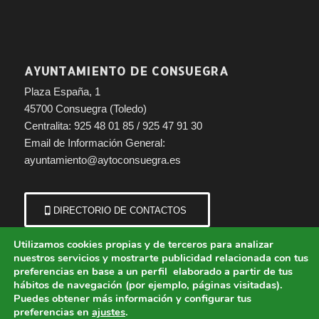
AYUNTAMIENTO DE CONSUEGRA
Plaza España, 1
45700 Consuegra (Toledo)
Centralita: 925 48 01 85 / 925 47 91 30
Email de Información General:
ayuntamiento@aytoconsuegra.es
DIRECTORIO DE CONTACTOS
Utilizamos cookies propias y de terceros para analizar
nuestros servicios y mostrarte publicidad relacionada con tus
preferencias en base a un perfil elaborado a partir de tus
hábitos de navegación (por ejemplo, páginas visitadas).
Puedes obtener más información y configurar tus
preferencias en
ajustes
.
© Copyright - Ayuntamiento de Consuegra (Toledo) | Portal municipal.