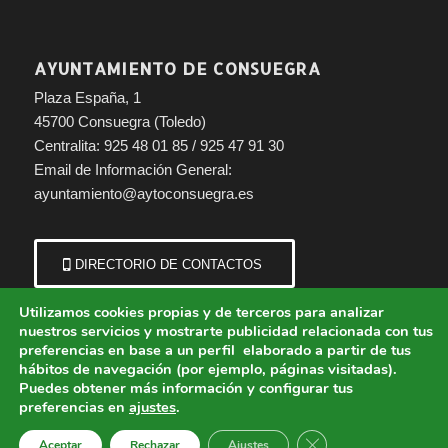
AYUNTAMIENTO DE CONSUEGRA
Plaza España, 1
45700 Consuegra (Toledo)
Centralita: 925 48 01 85 / 925 47 91 30
Email de Información General:
ayuntamiento@aytoconsuegra.es
DIRECTORIO DE CONTACTOS
Utilizamos cookies propias y de terceros para analizar
nuestros servicios y mostrarte publicidad relacionada con tus
preferencias en base a un perfil elaborado a partir de tus
hábitos de navegación (por ejemplo, páginas visitadas).
Puedes obtener más información y configurar tus
preferencias en
ajustes
.
© Copyright - Ayuntamiento de Consuegra (Toledo) | Portal municipal.
Cerrar el banner de 
Aceptar
Rechazar
Ajustes
Aviso Legal
Política de Cookies
Política de Privacidad