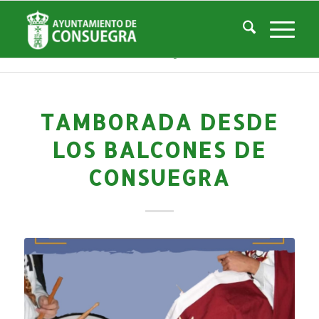
Noticias
Usted está aquí:
Inicio
/
Noticias
/
Áreas Municipales
/
Cultura
/
Actividades culturales y educativas
/
Tamborada desde los balcones de Consuegra
TAMBORADA DESDE
LOS BALCONES DE
CONSUEGRA