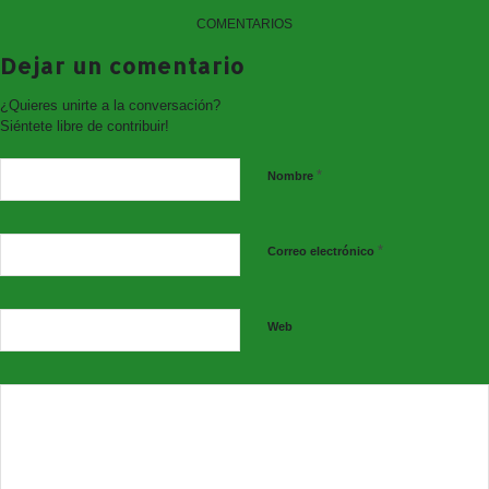
Información y contacto
COMENTARIOS
Centro de la Mujer de Consuegra
Dejar un comentario
Concejalía de Servicios Sociales,
Educación e Igualdad
Excmo. Ayuntamiento de Consuegra
¿Quieres unirte a la conversación?
(Toledo)
Siéntete libre de contribuir!
45700 Calle Don Vidal, 1-Bajo (Antiguo
Convento PPFF)
*
Nombre
Tlf. 925 46 75 71
centromujer@aytoconsuegra.es
*
Correo electrónico
Web
Síguenos en nuestras redes sociales: