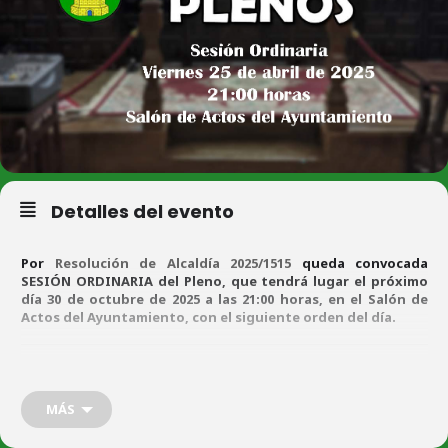
Detalles del evento
Por
Resolución de Alcaldía 2025/1515
queda convocada
SESIÓN ORDINARIA del Pleno, que tendrá lugar el próximo
día 30 de octubre de 2025 a las 21:00 horas, en el Salón de
Actos del Ayuntamiento, con el siguiente orden del día.
ORDEN DEL DÍA
MÁS
A)
P
ar
t
e
resolutiva