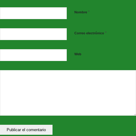
*
C) Ruegos y preguntas
Nombre
8. Se establece turno de ruegos y preguntas.
*
Correo electrónico
Decreto convocatoria Pleno Ordinario 30/10/2025
Web
Borrador del Acta Pleno Ordinario 30/10/2025 (Próximamente)
Au
d
io (Próximamente)