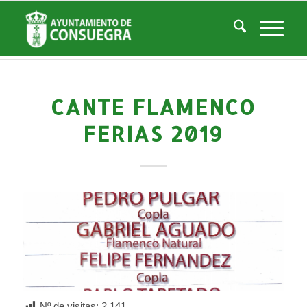
Noticias
Usted está aquí:
Inicio
/
Noticias
/
Áreas Municipales
/
Cultura
/
Actividades culturales y educativas
/
Cante Flamenco Ferias 2019
CANTE FLAMENCO
FERIAS 2019
Nº de visitas:
2.141