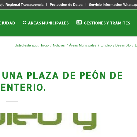
jo Regional Transparencia
Protección de Datos
Servicio Información Whatsa
 CIUDAD
ÁREAS MUNICIPALES
GESTIONES Y TRÁMITES
Usted está aquí:
Inicio
/
Noticias
/
Áreas Municipales
/
Empleo y Desarrollo
/
E
UNA PLAZA DE PEÓN DE
ENTERIO.