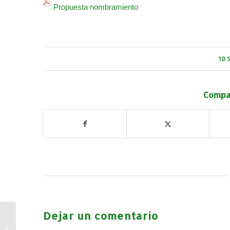
Propuesta nombramiento
10 
Compar
Dejar un comentario
Interrupción temporal
del suministro eléctrico