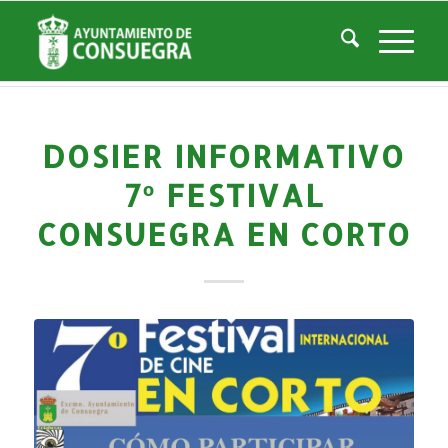
Noticias
Usted está aquí:
Inicio
/
Noticias
/
Áreas Municipales
/
Cultura
/
Festival de Cortos
/
Dosier Informativo 7º Festival Consuegra En Corto
DOSIER INFORMATIVO
7º FESTIVAL
CONSUEGRA EN CORTO