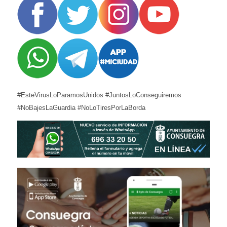
#EsteVirusLoParamosUnidos #JuntosLoConseguiremos
#NoBajesLaGuardia #NoLoTiresPorLaBorda