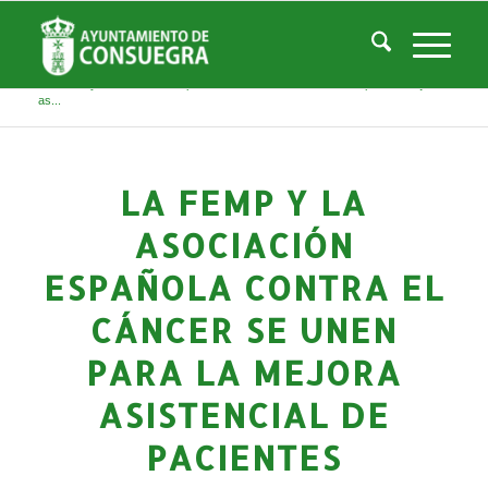
Noticias
Usted está aquí:
Inicio
/
Noticias
/
La Ciudad
/
Noticias
/
Noticias-Actualidad
/
La FEMP y la Asociación Española Contra El Cáncer se unen para la mejora
as...
LA FEMP Y LA
ASOCIACIÓN
ESPAÑOLA CONTRA EL
CÁNCER SE UNEN
PARA LA MEJORA
ASISTENCIAL DE
PACIENTES