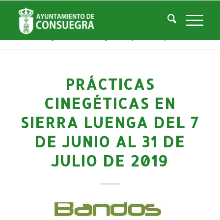
Noticias
Usted está aquí:
Inicio
/
Noticias
/
La Ciudad
/
Noticias
/
Noticias-Actualidad
/
Prácticas cinegéticas en Sierra Luenga del 7 de junio al 31 de julio d...
PRÁCTICAS
CINEGÉTICAS EN
SIERRA LUENGA DEL 7
DE JUNIO AL 31 DE
JULIO DE 2019