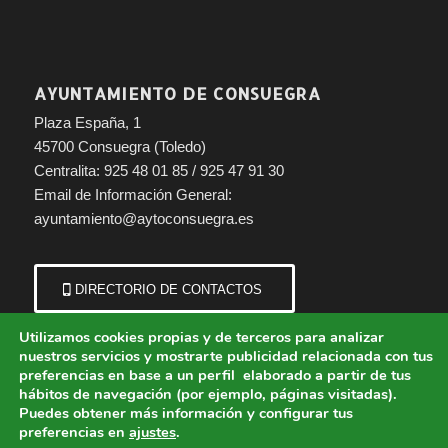
AYUNTAMIENTO DE CONSUEGRA
Plaza España, 1
45700 Consuegra (Toledo)
Centralita: 925 48 01 85 / 925 47 91 30
Email de Información General:
ayuntamiento@aytoconsuegra.es
DIRECTORIO DE CONTACTOS
Utilizamos cookies propias y de terceros para analizar
nuestros servicios y mostrarte publicidad relacionada con tus
preferencias en base a un perfil elaborado a partir de tus
hábitos de navegación (por ejemplo, páginas visitadas).
Puedes obtener más información y configurar tus
preferencias en
ajustes
.
© Copyright - Ayuntamiento de Consuegra (Toledo) | Portal municipal.