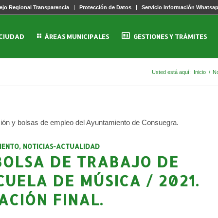
jo Regional Transparencia
Protección de Datos
Servicio Información Whatsa
 CIUDAD
ÁREAS MUNICIPALES
GESTIONES Y TRÁMITES
o
Usted está aquí:
Inicio
/
No
ción y bolsas de empleo del Ayuntamiento de Consuegra.
IENTO
,
NOTICIAS-ACTUALIDAD
OLSA DE TRABAJO DE
UELA DE MÚSICA / 2021.
ACIÓN FINAL.