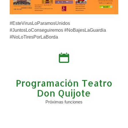
#EsteVirusLoParamosUnidos
#JuntosLoConseguiremos #NoBajesLaGuardia
#NoLoTiresPorLaBorda
Programación Teatro
Don Quijote
Próximas funciones