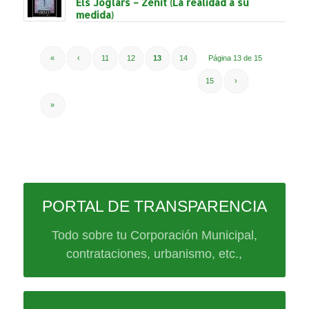
Els Joglars – Zenit (La realidad a su
medida)
«
‹
11
12
13
14
Página 13 de 15
15
›
»
PORTAL DE TRANSPARENCIA
Todo sobre tu Corporación Municipal,
contrataciones, urbanismo, etc.,